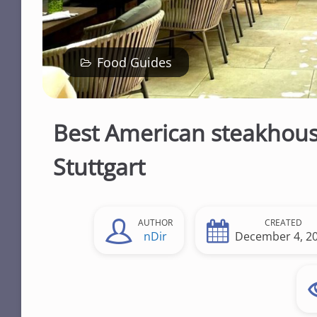
n
t
Food Guides
Best American steakhous
Stuttgart
AUTHOR
CREATED
nDir
December 4, 2