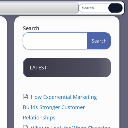
Search
Search
LATEST
How Experiential Marketing
Builds Stronger Customer
Relationships