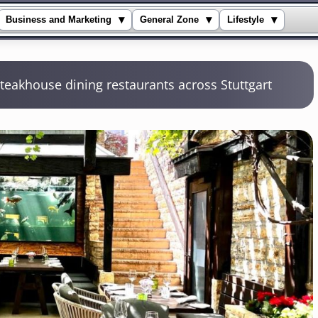
▾
▾
▾
Business and Marketing
General Zone
Lifestyle
teakhouse dining restaurants across Stuttgart