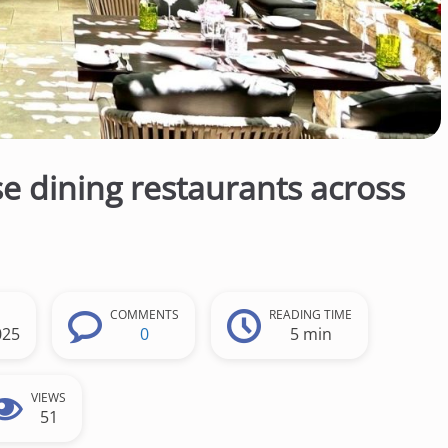
e dining restaurants across
COMMENTS
READING TIME
025
0
5 min
VIEWS
51